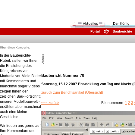
Portal
Bauberichte
Über diese Kategorie:
In der Bauberichte-
Rubrik stellen wir Ihnen
die Entstehung des
Königreiches von
Baubericht Nummer 70
Madunia vor. Viele Bilder
mit Kommentaren und
Samstag, 15.12.2007 Entwicklung von Tag und Nacht 
manchmal sogar Videos
zeigen Ihnen den
zurück zum Berichtsartikel (Übersicht)
zeitlichen Bau-Fortschritt
unserer Modellbauwelt -
<<< zurück
Bildnummern:
1
2
3
erzählen aber manchmal
auch eine kleine
Geschichte.
Wir freuen uns gerne auf
Ihre Kommentare und