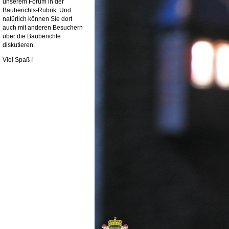
unserem Forum in der
Bauberichts-Rubrik. Und
natürlich können Sie dort
auch mit anderen Besuchern
über die Bauberichte
diskutieren.
Viel Spaß !