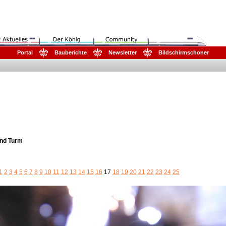
Portal
Bauberichte
Newsletter
Bildschirmschoner
und Turm
1
2
3
4
5
6
7
8
9
10
11
12
13
14
15
16
17
18
19
20
21
22
23
24
25