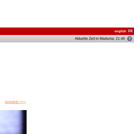
english
Aktuelle Zeit in Madunia: 21:45
vorwärts >>>