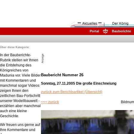
Portal
Bauberichte
Über diese Kategorie:
In der Bauberichte-
Rubrik stellen wir Ihnen
die Entstehung des
Königreiches von
Baubericht Nummer 26
Madunia vor. Viele Bilder
mit Kommentaren und
Sonntag, 27.11.2005 Die große Einschneiung
manchmal sogar Videos
zeigen Ihnen den
zurück zum Berichtsartikel (Übersicht)
zeitlichen Bau-Fortschritt
unserer Modellbauwelt -
<<< zurück
Bildnu
erzählen aber manchmal
auch eine kleine
Geschichte.
Wir freuen uns gerne auf
Ihre Kommentare und