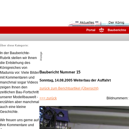
Portal
Bauberichte
Über diese Kategorie:
In der Bauberichte-
Rubrik stellen wir Ihnen
die Entstehung des
Königreiches von
Baubericht Nummer 15
Madunia vor. Viele Bilder
mit Kommentaren und
Sonntag, 14.08.2005 Weiterbau der Auffahrt
manchmal sogar Videos
zeigen Ihnen den
zurück zum Berichtsartikel (Übersicht)
zeitlichen Bau-Fortschritt
unserer Modellbauwelt -
<<< zurück
Bildnummern
erzählen aber manchmal
auch eine kleine
Geschichte.
Wir freuen uns gerne auf
Ihre Kommentare und